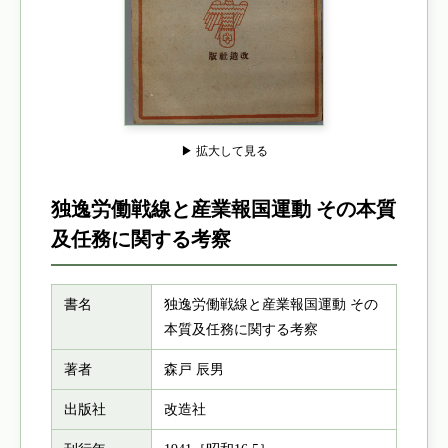
▶ 拡大して見る
独逸労働戦線と産業報国運動 その本質
及任務に関する考察
書名
独逸労働戦線と産業報国運動 その
本質及任務に関する考察
著者
森戸 辰男
出版社
改造社