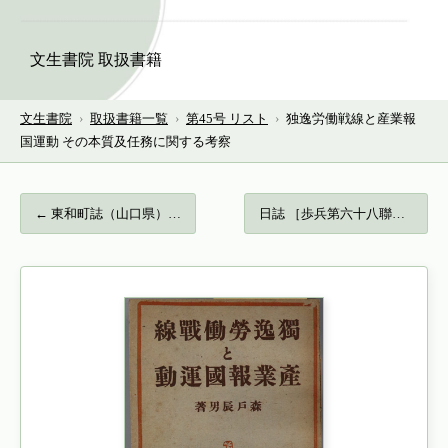
文生書院 取扱書籍
文生書院
›
取扱書籍一覧
›
第45号 リスト
›
独逸労働戦線と産業報
国運動 その本質及任務に関する考察
← 東和町誌（山口県）…
日誌 ［歩兵第六十八聯隊第五中隊・３月１… →