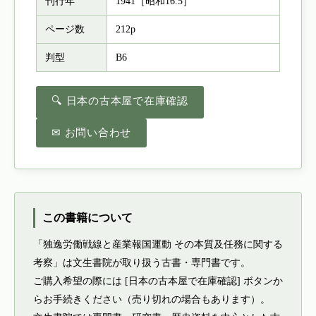
刊行年
1941［昭和16.5］
ページ数
212p
判型
B6
🔍 日本の古本屋で在庫確認
✉ お問い合わせ
この書籍について
「独逸労働戦線と産業報国運動 その本質及任務に関する
考察」は文生書院が取り扱う古書・専門書です。
ご購入希望の際には [日本の古本屋で在庫確認] ボタンか
らお手続きください（売り切れの場合もあります）。