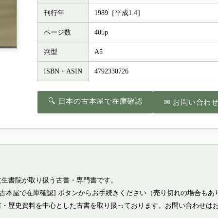
刊行年
1989［平成1.4］
ページ数
405p
判型
A5
ISBN・ASIN
4792330726
🔍 日本の古本屋で在庫確認
✉ お問い合わ
文生書院が取り扱う古書・専門書です。
の古本屋で在庫確認] ボタンからお手続きください（売り切れの場合もあ
書・歴史資料を中心とした古書を取り扱っております。お問い合わせは