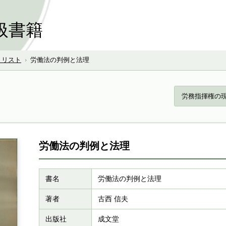
扱書籍
号 リスト
›
労働法の判例と法理
労務指揮権の現
労働法の判例と法理
書名
労働法の判例と法理
著者
古西 信夫
出版社
成文堂