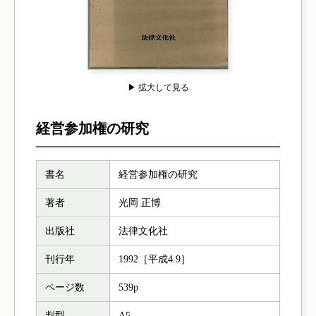
▶ 拡大して見る
経営参加権の研究
書名
経営参加権の研究
著者
光岡 正博
出版社
法律文化社
刊行年
1992［平成4.9］
ページ数
539p
判型
A5