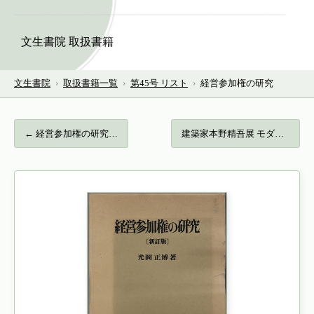
文生書院 取扱書籍
文生書院
›
取扱書籍一覧
›
第45号 リスト
›
経営参加権の研究
← 経営参加権の研究…
建築家本野精吾展 モダンデザインの先駆者… →