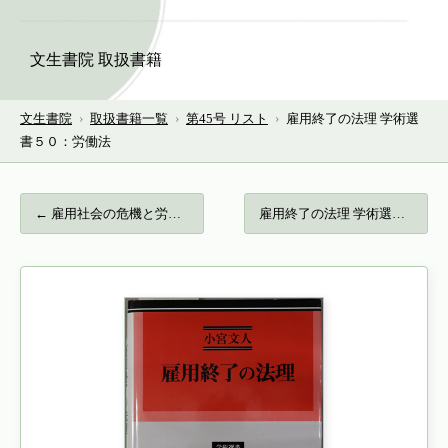
文生書院 取扱書籍
文生書院
›
取扱書籍一覧
›
第45号 リスト
›
雇用終了の法理 学術選
書５０：労働法
← 雇用社会の危機と労働・社会保障の展望 龍…
雇用終了の法理 学術選書５０：労働法… →