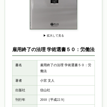
▶ 拡大して見る
雇用終了の法理 学術選書５０：労働法
書名
雇用終了の法理 学術選書５０：労
働法
著者
小宮 文人
出版社
信山社
刊行年
2010［平成22.9］