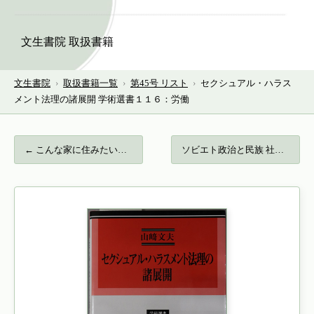
文生書院 取扱書籍
文生書院
›
取扱書籍一覧
›
第45号 リスト
›
セクシュアル・ハラス
メント法理の諸展開 学術選書１１６：労働
← こんな家に住みたいな あなたの個性をかた…
ソビエト政治と民族 社会主義憲法論への架… →