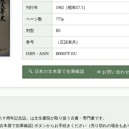
刊行年
1982［昭和57.5］
ページ数
775p
判型
B5
巻号
（正誤表共）
ISBN・ASIN
B000J7F1IU
🔍 日本の古本屋で在庫確認
✉ お問い合わ
八十周年記念誌」は文生書院が取り扱う古書・専門書です。
の古本屋で在庫確認] ボタンからお手続きください（売り切れの場合もあ