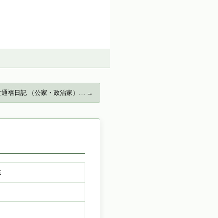
通禧日記 （公家・政治家）… →
誌