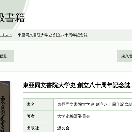
扱書籍
号 リスト
›
東亜同文書院大学史 創立八十周年記念誌
秘話…
東久世
東亜同文書院大学史 創立八十周年記念誌
書名
東亜同文書院大学史 創立八十周年記念
著者
大学史編纂委員会
出版社
滬友会