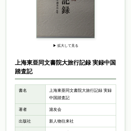
▶ 拡大して見る
上海東亜同文書院大旅行記録 実録中国
踏査記
書名
上海東亜同文書院大旅行記録 実録
中国踏査記
著者
滬友会
出版社
新人物往来社