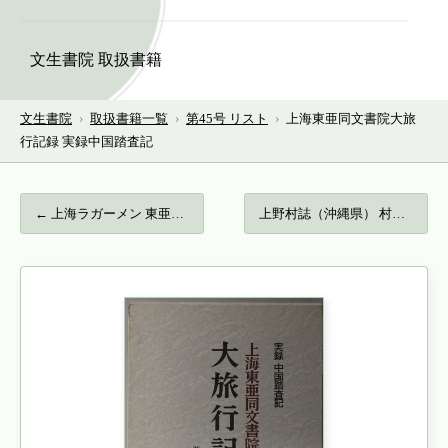
文生書院 取扱書籍
文生書院
›
取扱書籍一覧
›
第45号 リスト
›
上海東亜同文書院大旅
行記録 実録中国踏査記
← 上海ラガーメン 東亜同文書院大学ラグビー…
上野村誌（沖縄県） 村制３０周年版… →