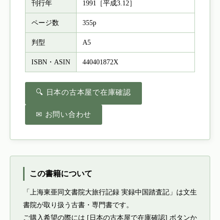
刊行年
1991［平成3.12］
ページ数
355p
判型
A5
ISBN・ASIN
440401872X
🔍 日本の古本屋で在庫確認
✉ お問い合わせ
この書籍について
「上海東亜同文書院大旅行記録 実録中国踏査記」は文生
書院が取り扱う古書・専門書です。
ご購入希望の際には [日本の古本屋で在庫確認] ボタンか