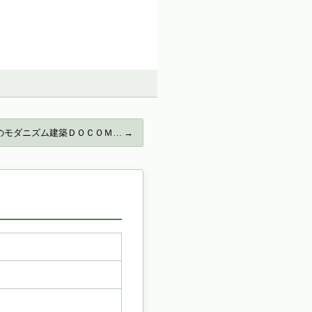
のモダニズム建築ＤＯＣＯＭ… →