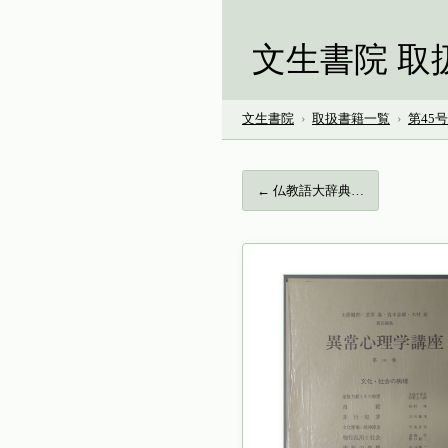
文生書院 取
文生書院
›
取扱書籍一覧
›
第45
← 仏教語大辞典…