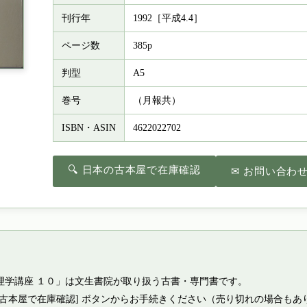
刊行年
1992［平成4.4］
ページ数
385p
判型
A5
巻号
（月報共）
ISBN・ASIN
4622022702
🔍 日本の古本屋で在庫確認
✉ お問い合わ
理学講座 １０」は文生書院が取り扱う古書・専門書です。
の古本屋で在庫確認] ボタンからお手続きください（売り切れの場合もあ