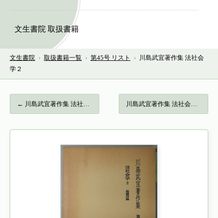
文生書院 取扱書籍
文生書院
›
取扱書籍一覧
›
第45号 リスト
›
川島武宜著作集 法社会
学２
← 川島武宜著作集 法社会学１…
川島武宜著作集 法社会学３… →