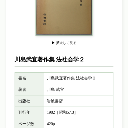
▶ 拡大して見る
川島武宜著作集 法社会学２
書名
川島武宜著作集 法社会学２
著者
川島 武宜
出版社
岩波書店
刊行年
1982［昭和57.3］
ページ数
420p