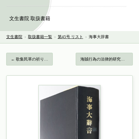
文生書院 取扱書籍
文生書院
›
取扱書籍一覧
›
第45号 リスト
›
海事大辞書
← 歌集民草の祈り…
海賊行為の法律的研究… →