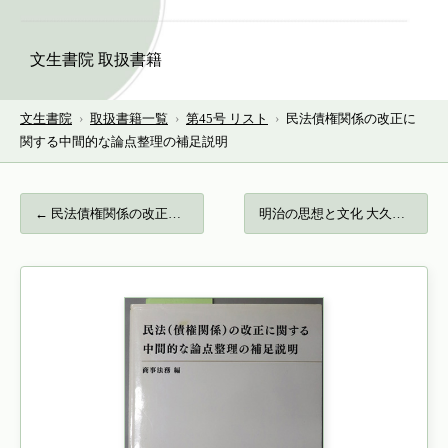
文生書院 取扱書籍
文生書院
›
取扱書籍一覧
›
第45号 リスト
›
民法債権関係の改正に
関する中間的な論点整理の補足説明
← 民法債権関係の改正に関する中間試案の補足…
明治の思想と文化 大久保利謙歴史著作集 … →