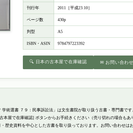
刊行年
2011［平成23.10］
ページ数
430p
判型
A5
ISBN・ASIN
9784797223392
🔍 日本の古本屋で在庫確認
✉ お問い合わ
 学術選書 ７９：民事訴訟法」は文生書院が取り扱う古書・専門書です
の古本屋で在庫確認] ボタンからお手続きください（売り切れの場合もあ
書・歴史資料を中心とした古書を取り扱っております。お問い合わせは