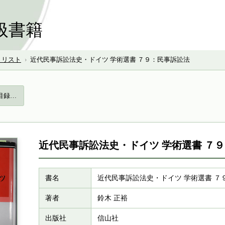
扱書籍
号 リスト
›
近代民事訴訟法史・ドイツ 学術選書 ７９：民事訴訟法
目録…
近代民事訴訟法史・ドイツ 学術選書 ７
書名
近代民事訴訟法史・ドイツ 学術選書 ７
著者
鈴木 正裕
出版社
信山社