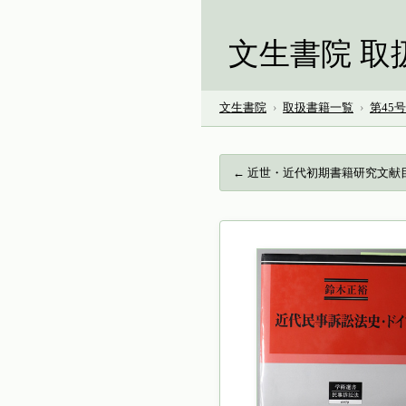
文生書院 取
文生書院
›
取扱書籍一覧
›
第45
← 近世・近代初期書籍研究文献