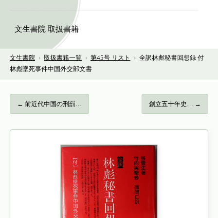
文生書院 取扱書籍
文生書院
›
取扱書籍一覧
›
第45号 リスト
›
全訳林彪秘書回想録 付
林彪墜死事件中国外交部文書
← 前近代中国の刑罰…
創立五十年史… →