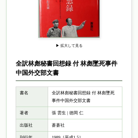
▶ 拡大して見る
全訳林彪秘書回想録 付 林彪墜死事件
中国外交部文書
書名
全訳林彪秘書回想録 付 林彪墜死
事件中国外交部文書
著者
張 雲生 | 徳岡 仁
出版社
蒼蒼社
刊行年
1989［平成1.5］