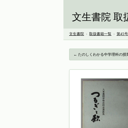
文生書院 取
文生書院
›
取扱書籍一覧
›
第45
← たのしくわかる中学理科の授