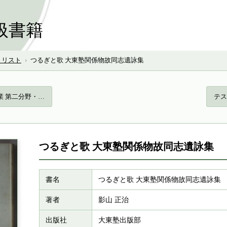
扱書籍
号 リスト
›
つるぎと歌 大東塾関係物故同志遺詠集
業 第二分野・…
テス
つるぎと歌 大東塾関係物故同志遺詠集
書名
つるぎと歌 大東塾関係物故同志遺詠集
著者
影山 正治
出版社
大東塾出版部