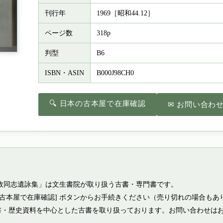
刊行年
1969［昭和44.12］
ページ数
318p
判型
B6
ISBN・ASIN
B000J98CH0
🔍 日本の古本屋で在庫確認
✉ お問い合わ
故同志遺詠集」は文生書院が取り扱う古書・専門書です。
の古本屋で在庫確認] ボタンからお手続きください（売り切れの場合もあ
書・歴史資料を中心とした古書を取り扱っております。お問い合わせは