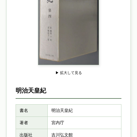
▶ 拡大して見る
明治天皇紀
書名
明治天皇紀
著者
宮内庁
出版社
吉川弘文館