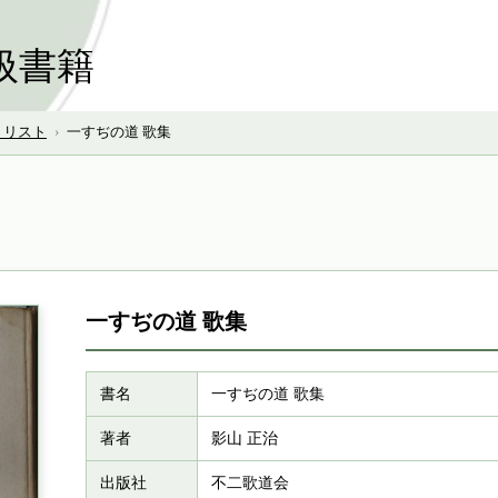
扱書籍
号 リスト
›
一すぢの道 歌集
一すぢの道 歌集
書名
一すぢの道 歌集
著者
影山 正治
出版社
不二歌道会