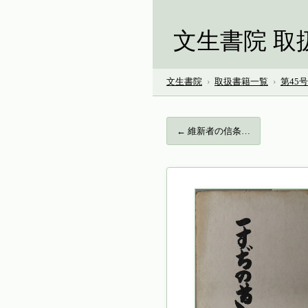
文生書院 取
文生書院
›
取扱書籍一覧
›
第45
← 維新者の信条…