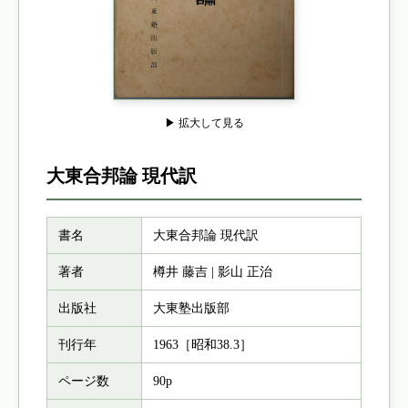
▶ 拡大して見る
大東合邦論 現代訳
書名
大東合邦論 現代訳
著者
樽井 藤吉 | 影山 正治
出版社
大東塾出版部
刊行年
1963［昭和38.3］
ページ数
90p