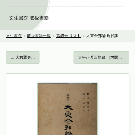
文生書院 取扱書籍
文生書院
›
取扱書籍一覧
›
第45号 リスト
›
大東合邦論 現代訳
← 大右翼史…
大平正芳回想録 （内閣総理大臣）… →