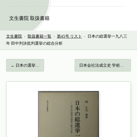
文生書院 取扱書籍
文生書院
›
取扱書籍一覧
›
第45号 リスト
›
日本の総選挙一九八三
年 田中判決批判選挙の総合分析
← 日本の選挙…
日本会社法成立史 学術選書… →