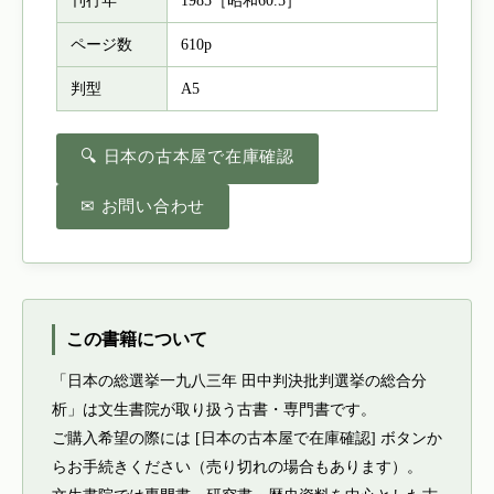
刊行年
1985［昭和60.5］
ページ数
610p
判型
A5
🔍 日本の古本屋で在庫確認
✉ お問い合わせ
この書籍について
「日本の総選挙一九八三年 田中判決批判選挙の総合分
析」は文生書院が取り扱う古書・専門書です。
ご購入希望の際には [日本の古本屋で在庫確認] ボタンか
らお手続きください（売り切れの場合もあります）。