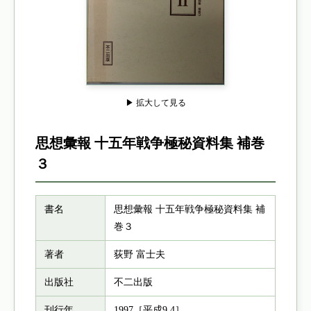
▶ 拡大して見る
思想彙報 十五年戦争極秘資料集 補巻
３
書名
思想彙報 十五年戦争極秘資料集 補
巻３
著者
荻野 富士夫
出版社
不二出版
刊行年
1997［平成9.4］