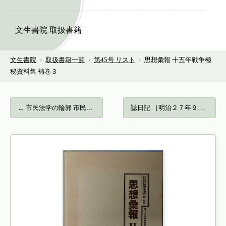
文生書院 取扱書籍
文生書院
›
取扱書籍一覧
›
第45号 リスト
›
思想彙報 十五年戦争極
秘資料集 補巻３
← 市民法学の輪郭 市民的徳と人権の法哲学…
誌日記 ［明治２７年９月２５日～明治２８… →