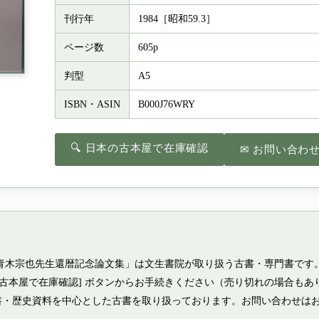
刊行年
1984［昭和59.3］
ページ数
605p
判型
A5
ISBN・ASIN
B000J76WRY
🔍 日本の古本屋で在庫確認
✉ お問い合わ
 青木宗也先生還暦記念論文集」は文生書院が取り扱う古書・専門書です
の古本屋で在庫確認] ボタンからお手続きください（売り切れの場合もあ
書・歴史資料を中心とした古書を取り扱っております。お問い合わせは