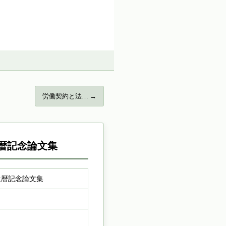
労働契約と法… →
暦記念論文集
還暦記念論文集