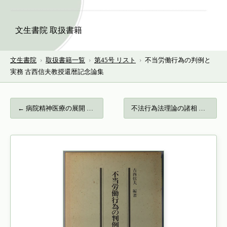
文生書院 取扱書籍
文生書院
›
取扱書籍一覧
›
第45号 リスト
›
不当労働行為の判例と
実務 古西信夫教授還暦記念論集
← 病院精神医療の展開 コミュニティ・ケアに…
不法行為法理論の諸相 平井宜雄著作集 ２… →