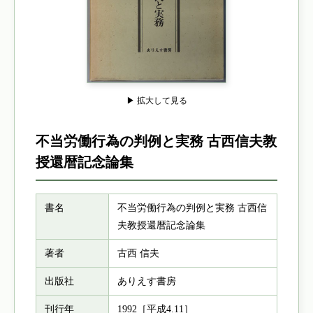
▶ 拡大して見る
不当労働行為の判例と実務 古西信夫教
授還暦記念論集
書名
不当労働行為の判例と実務 古西信
夫教授還暦記念論集
著者
古西 信夫
出版社
ありえす書房
刊行年
1992［平成4.11］