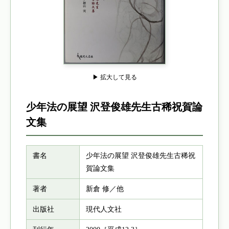
▶ 拡大して見る
少年法の展望 沢登俊雄先生古稀祝賀論
文集
書名
少年法の展望 沢登俊雄先生古稀祝
賀論文集
著者
新倉 修／他
出版社
現代人文社