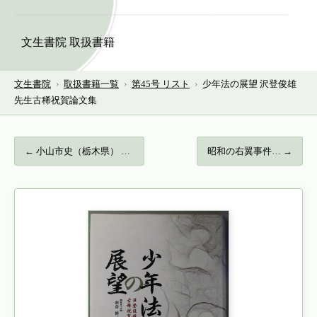
文生書院 取扱書籍
文生書院
›
取扱書籍一覧
›
第45号 リスト
›
少年法の展望 沢登俊雄
先生古稀祝賀論文集
← 小山市史（栃木県） 通史編２：近世…
昭和の右翼事件… →