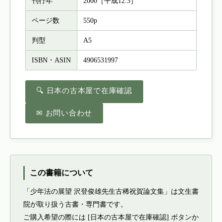
刊行年
2000［平成12.3］
ページ数
550p
判型
A5
ISBN・ASIN
4906531997
🔍 日本の古本屋で在庫確認
✉ お問い合わせ
この書籍について
「少年法の展望 沢登俊雄先生古稀祝賀論文集」は文生書
院が取り扱う古書・専門書です。
ご購入希望の際には [日本の古本屋で在庫確認] ボタンか