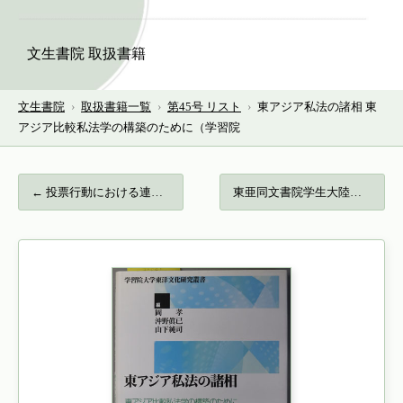
文生書院 取扱書籍
文生書院
›
取扱書籍一覧
›
第45号 リスト
›
東アジア私法の諸相 東
アジア比較私法学の構築のために（学習院
← 投票行動における連続と変化 札幌市の場合…
東亜同文書院学生大陸大旅行秘話… →