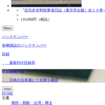
『
近代史史料陸軍省日誌（東京堂出版）全１０巻
110,000
円（税込）
Menu
バックナンバー
各種雑誌のバックナンバー
目録
最新PDF目録等
取扱書籍一覧
日本の古本屋にて在庫を確認
close
HOME
古書
満州・朝鮮・台湾・樺太