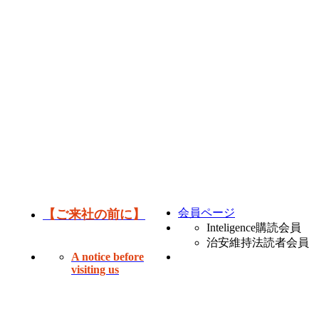
会員ページ
【ご来社の前に】
Inteligence購読会員
治安維持法読者会員
A notice before
visiting us