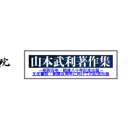
～昭和百年・戦後八十年記念出版～
文生書院：創業百周年に向けての記念出版