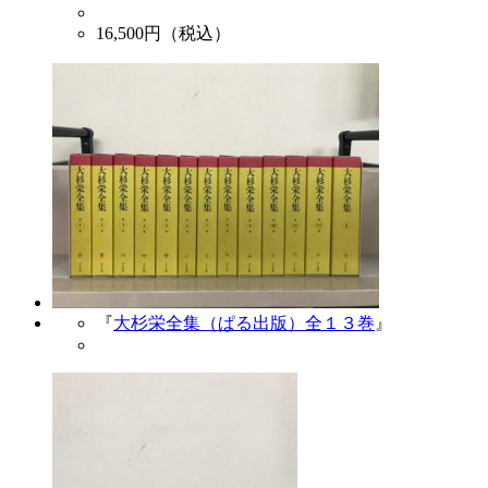
16,500
円（税込）
『
大杉栄全集（ぱる出版）全１３巻
』