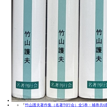
『
竹山護夫著作集（名著刊行会）全5巻・補巻共6