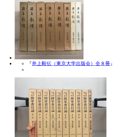
『
井上毅伝（東京大学出版会）全８冊
』