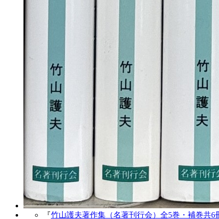
『
竹山護夫著作集（名著刊行会）全5巻・補巻共6