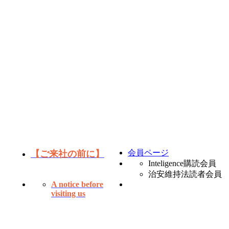
会員ページ
【ご来社の前に】
Inteligence購読会員
治安維持法読者会員
A notice before
visiting us