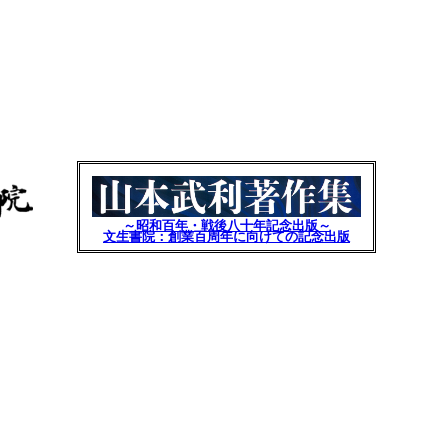
～昭和百年・戦後八十年記念出版～
文生書院：創業百周年に向けての記念出版