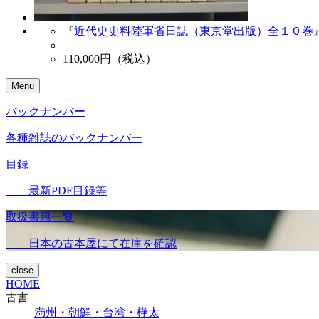
『
近代史史料陸軍省日誌（東京堂出版）全１０巻
110,000
円（税込）
Menu
バックナンバー
各種雑誌のバックナンバー
目録
最新PDF目録等
取扱書籍一覧
日本の古本屋にて在庫を確認
close
HOME
古書
満州・朝鮮・台湾・樺太