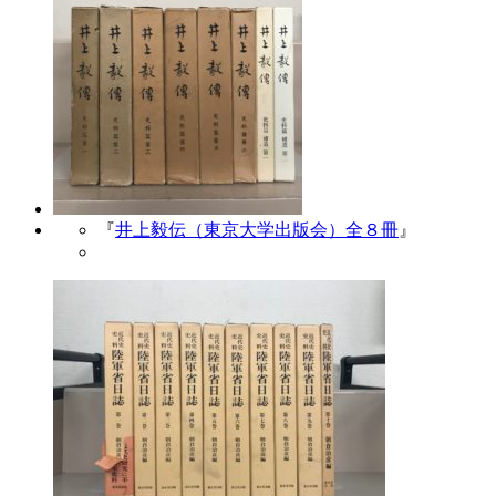
『
井上毅伝（東京大学出版会）全８冊
』