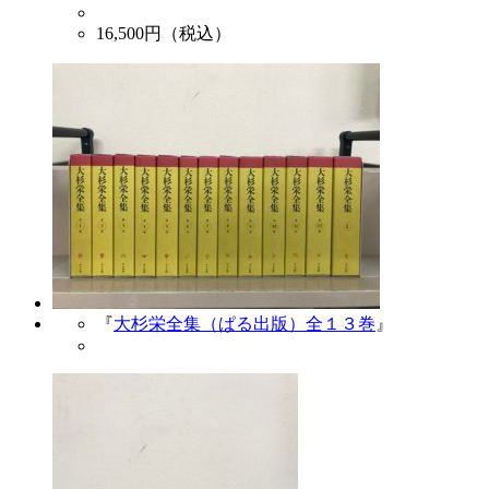
16,500
円（税込）
『
大杉栄全集（ぱる出版）全１３巻
』