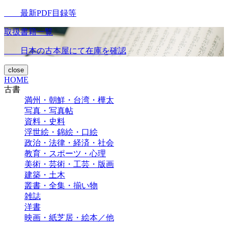
最新PDF目録等
取扱書籍一覧
日本の古本屋にて在庫を確認
close
HOME
古書
満州・朝鮮・台湾・樺太
写真・写真帖
資料・史料
浮世絵・錦絵・口絵
政治・法律・経済・社会
教育・スポーツ・心理
美術・芸術・工芸・版画
建築・土木
叢書・全集・揃い物
雑誌
洋書
映画・紙芝居・絵本／他