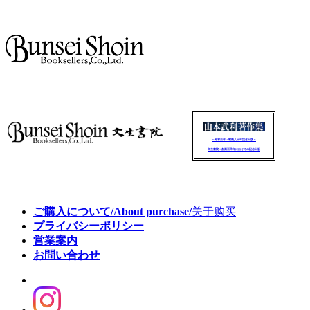
～昭和百年・戦後八十年記念出版～
文生書院：創業百周年に向けての記念出版
ご購入について/About purchase/
关于购买
プライバシーポリシー
営業案内
お問い合わせ