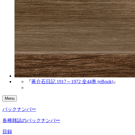
『
蒋介石日記 1917～1972 全44巻 (eBook)
』
Menu
バックナンバー
各種雑誌のバックナンバー
目録