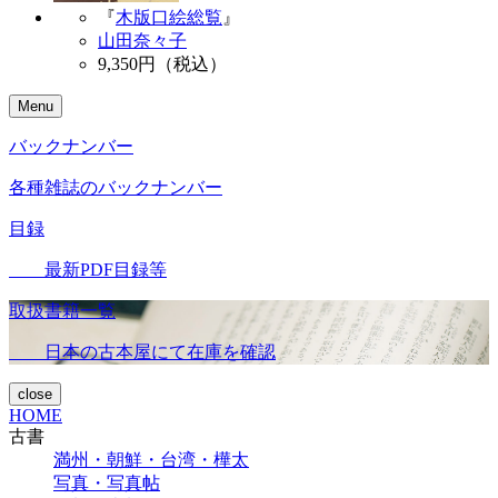
『
木版口絵総覧
』
山田奈々子
9,350
円（税込）
Menu
バックナンバー
各種雑誌のバックナンバー
目録
最新PDF目録等
取扱書籍一覧
日本の古本屋にて在庫を確認
close
HOME
古書
満州・朝鮮・台湾・樺太
写真・写真帖