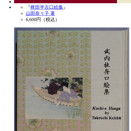
『
梶田半古口絵集
』
山田奈々子 著
6,600
円（税込）