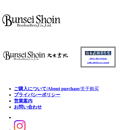
～昭和百年・戦後八十年記念出版～
文生書院：創業百周年に向けての記念出版
ご購入について/About purchase/
关于购买
プライバシーポリシー
営業案内
お問い合わせ