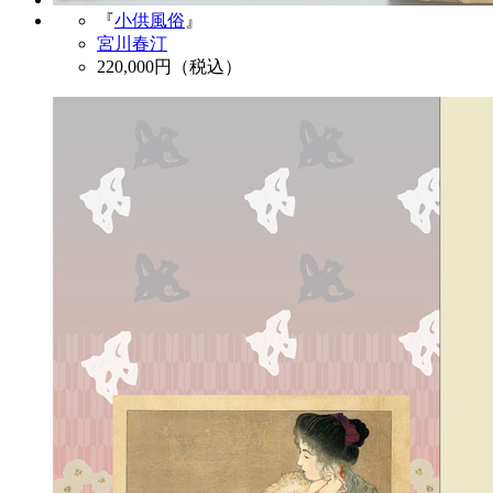
『
小供風俗
』
宮川春汀
220,000
円（税込）