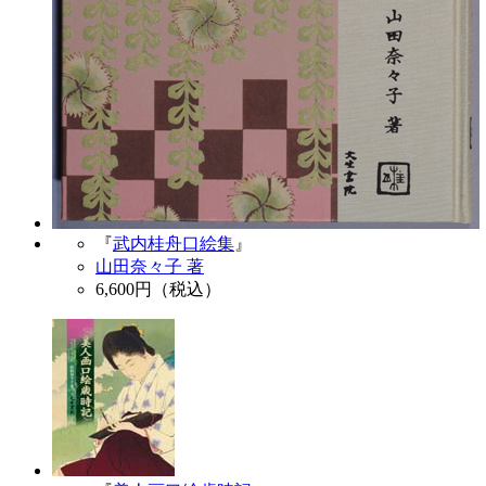
『
武内桂舟口絵集
』
山田奈々子 著
6,600
円（税込）