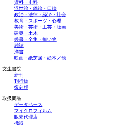
資料・史料
浮世絵・錦絵・口絵
政治・法律・経済・社会
教育・スポーツ・心理
美術・芸術・工芸・版画
建築・土木
叢書・全集・揃い物
雑誌
洋書
映画・紙芝居・絵本／他
文生書院
新刊
刊行物
復刻版
取扱商品
データベース
マイクロフィルム
販売代理店
機器