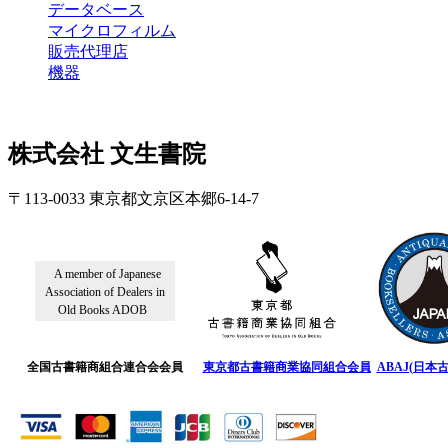
データベース
マイクロフィルム
販売代理店
機器
株式会社 文生書院
〒113-0033 東京都文京区本郷6-14-7
A member of Japanese
Association of Dealers in
Old Books ADOB
全国古書籍商組合連合会会員
東京都古書籍商業協同組合会員
ABAJ(日本