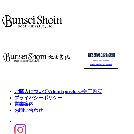
～昭和百年・戦後八十年記念出版～
文生書院：創業百周年に向けての記念出版
ご購入について/About purchase/
关于购买
プライバシーポリシー
営業案内
お問い合わせ