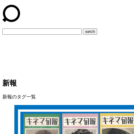
serch
新報
新報のタグ一覧