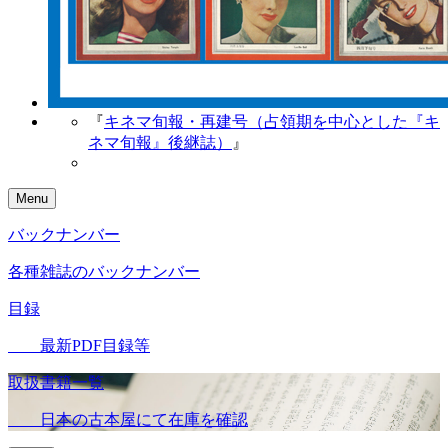
『
キネマ旬報・再建号（占領期を中心とした『キ
ネマ旬報』後継誌）
』
Menu
バックナンバー
各種雑誌のバックナンバー
目録
最新PDF目録等
取扱書籍一覧
日本の古本屋にて在庫を確認