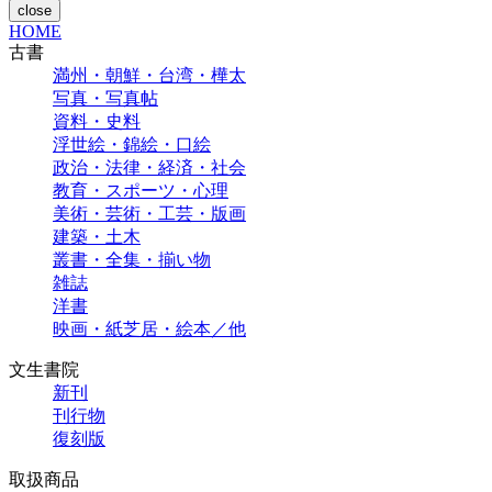
close
HOME
古書
満州・朝鮮・台湾・樺太
写真・写真帖
資料・史料
浮世絵・錦絵・口絵
政治・法律・経済・社会
教育・スポーツ・心理
美術・芸術・工芸・版画
建築・土木
叢書・全集・揃い物
雑誌
洋書
映画・紙芝居・絵本／他
文生書院
新刊
刊行物
復刻版
取扱商品