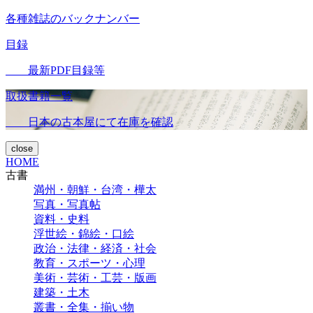
各種雑誌のバックナンバー
目録
最新PDF目録等
取扱書籍一覧
日本の古本屋にて在庫を確認
close
HOME
古書
満州・朝鮮・台湾・樺太
写真・写真帖
資料・史料
浮世絵・錦絵・口絵
政治・法律・経済・社会
教育・スポーツ・心理
美術・芸術・工芸・版画
建築・土木
叢書・全集・揃い物