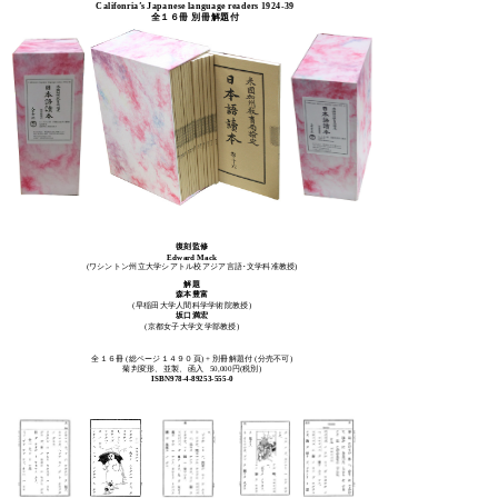
Califonria’s Japanese language readers 1924-39
全１６冊 別冊解題付
復刻監修
Edward Mack
(ワシントン州立大学シアトル校アジア言語･文学科准教授)
解題
森本豊富
(早稲田大学人間科学学術院教授)
坂口満宏
(京都女子大学文学部教授)
全１６冊 (総ページ１４９０頁) + 別冊解題付 (分売不可)
菊判変形、並製、函入 50,000円(税別)
ISBN978-4-89253-555-0