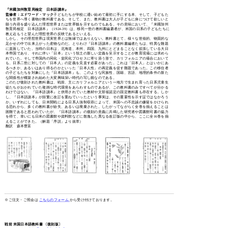
『米國加州敎育局檢定 日本語讀本』
監修者：エドワード・マック
子どもたちが学校に通い始めて最初に手にする本、そして、子どもた
ちを世界へ導く書物が教科書である。そして、また、教科書は大人が子どもに身につけて欲しいと
願う内容を盛り込んだ理想世界または世界観を示すものでもある。その意味において、『米國加州
敎育局檢定 日本語讀本』（1924-39）は、移民一世の教科書編纂者が、米国の日系の子どもたちに
教え込もうと望んだ理想世界の反映であるといえる。
しかし、その理想世界は現実世界とは無縁ではありえない。教科書とて、様々な世俗的、物質的な
足かせの中で出来上がった産物なのだ。とりわけ『日本語讀本』の教科書編者たちは、特異な難題
に直面していた。当時の日本は、北海道、本州、四国、九州にとどまることなく拡張している大日
本帝国であり、それに伴い「日本」という領土の新しい定義を呈示することが教育現場には求めら
れていた。そして帝国内の同化・皇民化プロセスに寄り添う形で、カリフォルニアの場合において
も、日系二世に対しての「日本人」の定義を見直す必要があった。これは「日本人」とはいかにあ
るべきか、あるいはあり得るのかといった「日本人性」の再定義を促す難題であった。この移住者
の子どもたちを対象にした『日本語讀本』も、このような民族性、国籍、言語、地理的条件の新た
な関係性が構築され始めた大変興味深い時代の写し鏡なのである。
このたび復刻された教科書は、戦前、主にカリフォルニアという一地方で生まれ育った日系児童生
徒たちがおかれていた複雑な時代環境をあらわすものであるが、この教科書のみですべてが分かる
わけではない。『日本語讀本』と併用されていた教材や文部省認定の国定教科書も存在する。しか
し、『日本語讀本』が頻繁に改訂を重ねていったという事実は、その重要性を示す証ではなかろう
か。いずれにしても、日米開戦による日系人強制収容によって、米国への不忠誠の嫌疑をかけられ
る恐れから、多くの教科書が紛失、あるいは廃棄された。したがってながらく全巻を揃えることは
困難であると思われていたが、『日本語讀本』の復刻の意義に共鳴した研究者や図書館司書の協力
を得て、幸いにも日米の図書館や資料館などに散逸した異なる改訂版の中から、ここに全16巻を揃
えることができた。（解題「序説」より抜萃）
翻訳 森本豊富
※ご注文・ご照会は
こちらのフォーム
から受け付けております。
戦前 米国日本語教科書 〔復刻版〕