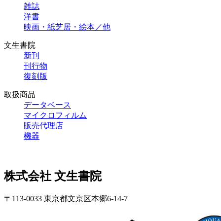
雑誌
洋書
映画・紙芝居・絵本／他
文生書院
新刊
刊行物
復刻版
取扱商品
データベース
マイクロフィルム
販売代理店
機器
株式会社 文生書院
〒113-0033 東京都文京区本郷6-14-7