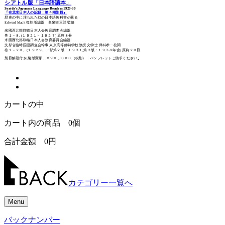
シアトル版「日本語讀本」
Seattle’s Japanese Language Readers 1920-30
『在北米日本人の記録：第４期別輯』
歴史の中に埋もれた幻の日本語教科書が蘇る
Edward Mack 復刻版編纂 奥泉栄三郎 監修
米國西北部聯絡日本人会教育調査会編纂
巻１－８, (１９２１－１９２７) 原典８冊
米國西北部聯絡日本人会教育委員会編纂
文部省臨時国語調査会幹事 東京高等師範学校教授 文学士 保科孝一校閲
巻１－２０、(１９２９、一部第２版：１９３１,第３版：１９３８年含) 原典２０冊
別冊解題付き[菊版変形 ￥９０，０００（税別） パンフレットご請求ください｡
カートの中
カート内の商品
0
個
合計金額
0
円
カテゴリー一覧へ
Menu
バックナンバー